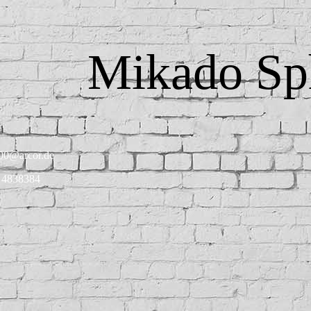
Mikado Sp
00@arcor.de
 4838384